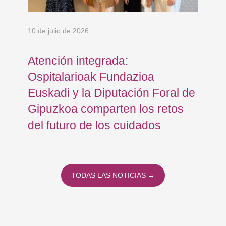
10 de julio de 2026
8 d
en
Atención integrada:
Jo
Ospitalarioak Fundazioa
re
Euskadi y la Diputación Foral de
ex
Gipuzkoa comparten los retos
En
del futuro de los cuidados
TODAS LAS NOTICIAS →