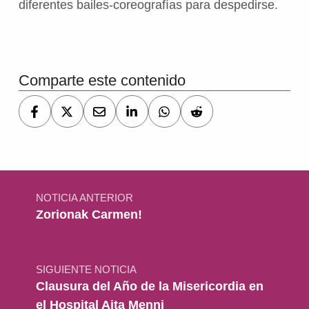
diferentes bailes-coreografías para despedirse.
Volver a la navegación principal
Comparte este contenido
Navegación de entradas
NOTICIA ANTERIOR
Zorionak Carmen!
SIGUIENTE NOTICIA
Clausura del Año de la Misericordia en
el Hospital Aita Menni