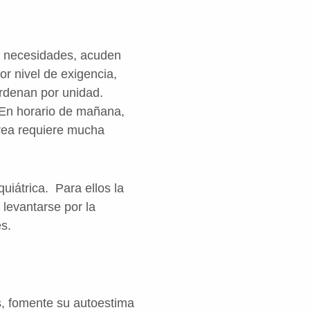
as necesidades, acuden
or nivel de exigencia,
ordenan por unidad.
.En horario de mañana,
area requiere mucha
uiátrica. Para ellos la
a levantarse por la
s.
s, fomente su autoestima