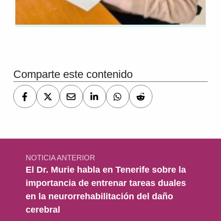
Volver a la navegación principal
Comparte este contenido
Navegación de entradas
NOTICIA ANTERIOR
El Dr. Murie habla en Tenerife sobre la
importancia de entrenar tareas duales
en la neurorrehabilitación del daño
cerebral