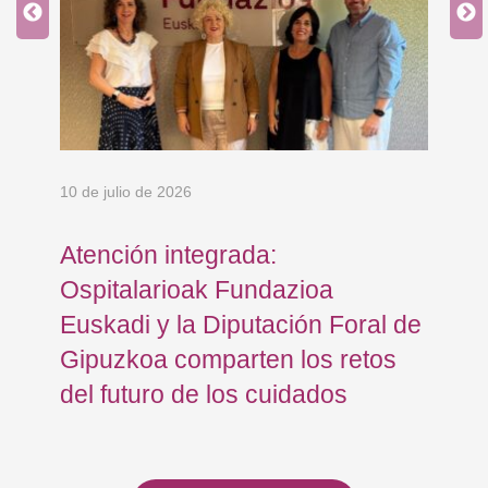
10 de julio de 2026
8 d
Atención integrada:
Jo
Ospitalarioak Fundazioa
re
Euskadi y la Diputación Foral de
ex
Gipuzkoa comparten los retos
En
del futuro de los cuidados