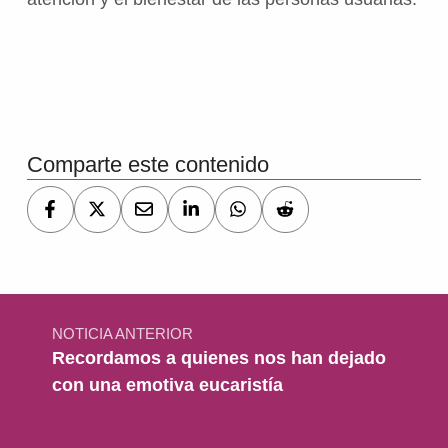
Volver a la navegación principal
Comparte este contenido
Navegación de entradas
NOTICIA ANTERIOR
Recordamos a quienes nos han dejado
con una emotiva eucaristía