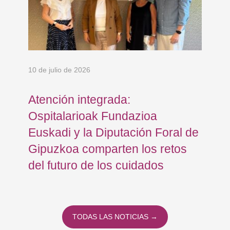
10 de julio de 2026
5 d
Atención integrada:
El
e
Ospitalarioak Fundazioa
ho
Euskadi y la Diputación Foral de
pa
Gipuzkoa comparten los retos
del futuro de los cuidados
TODAS LAS NOTICIAS →