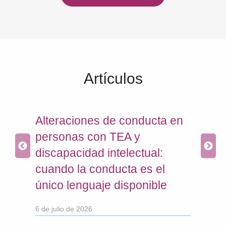
Artículos
ra
Alteraciones de conducta en
Com
con
personas con TEA y
con
discapacidad intelectual:
cui
cuando la conducta es el
que
único lenguaje disponible
18 de 
6 de julio de 2026
d
Leir