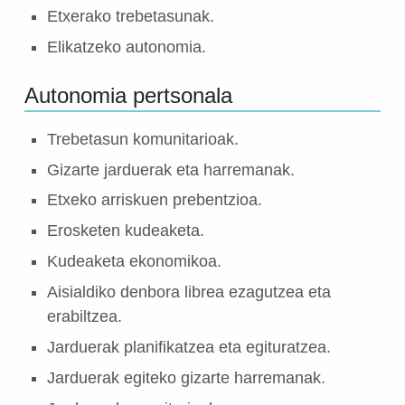
Etxerako trebetasunak.
Elikatzeko autonomia.
Autonomia pertsonala
Trebetasun komunitarioak.
Gizarte jarduerak eta harremanak.
Etxeko arriskuen prebentzioa.
Erosketen kudeaketa.
Kudeaketa ekonomikoa.
Aisialdiko denbora librea ezagutzea eta
erabiltzea.
Jarduerak planifikatzea eta egituratzea.
Jarduerak egiteko gizarte harremanak.