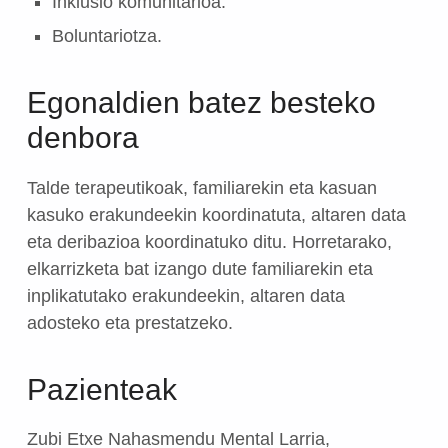
Inklusio komunitarioa.
Boluntariotza.
Egonaldien batez besteko
denbora
Talde terapeutikoak, familiarekin eta kasuan
kasuko erakundeekin koordinatuta, altaren data
eta deribazioa koordinatuko ditu. Horretarako,
elkarrizketa bat izango dute familiarekin eta
inplikatutako erakundeekin, altaren data
adosteko eta prestatzeko.
Pazienteak
Zubi Etxe Nahasmendu Mental Larria,