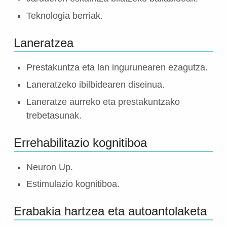
Teknologia berriak.
Laneratzea
Prestakuntza eta lan ingurunearen ezagutza.
Laneratzeko ibilbidearen diseinua.
Laneratze aurreko eta prestakuntzako
trebetasunak.
Errehabilitazio kognitiboa
Neuron Up.
Estimulazio kognitiboa.
Erabakia hartzea eta autoantolaketa