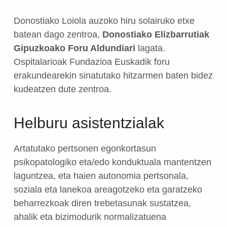
Donostiako Loiola auzoko hiru solairuko etxe
batean dago zentroa,
Donostiako Elizbarrutiak
Gipuzkoako Foru Aldundiari
lagata.
Ospitalarioak Fundazioa Euskadik foru
erakundearekin sinatutako hitzarmen baten bidez
kudeatzen dute zentroa.
Helburu asistentzialak
Artatutako pertsonen egonkortasun
psikopatologiko eta/edo konduktuala mantentzen
laguntzea, eta haien autonomia pertsonala,
soziala eta lanekoa areagotzeko eta garatzeko
beharrezkoak diren trebetasunak sustatzea,
ahalik eta bizimodurik normalizatuena