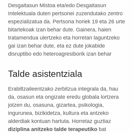
Desgaitasun Mistoa eta/edo Desgaitasun
Intelektuala duten pertsonei zuzendutako zentro
espezializatua da. Pertsona horiek 19 eta 26 urte
bitartekoak izan behar dute. Gainera, haien
tratamendua ulertzeko eta horretan laguntzeko
gai izan behar dute, eta ez dute jokabide
disruptibo edo heteroagresiborik izan behar
Talde asistentziala
Erabiltzaileentzako zerbitzua integrala da, hau
da, osasun eta ongizate eredu globala lortzera
jotzen du, osasuna, gizartea, psikologia,
ingurunea, bizikidetza, kultura eta antzeko
alderdiak kontuan hartuta. Horretaz guztiaz
diziplina anitzeko talde terapeutiko
bat