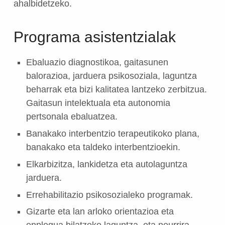
ahalbidetzeko.
Programa asistentzialak
Ebaluazio diagnostikoa, gaitasunen
balorazioa, jarduera psikosoziala, laguntza
beharrak eta bizi kalitatea lantzeko zerbitzua.
Gaitasun intelektuala eta autonomia
pertsonala ebaluatzea.
Banakako interbentzio terapeutikoko plana,
banakako eta taldeko interbentzioekin.
Elkarbizitza, lankidetza eta autolaguntza
jarduera.
Errehabilitazio psikosozialeko programak.
Gizarte eta lan arloko orientazioa eta