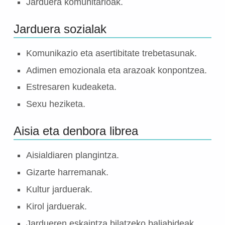
Jarduera komunitarioak.
Jarduera sozialak
Komunikazio eta asertibitate trebetasunak.
Adimen emozionala eta arazoak konpontzea.
Estresaren kudeaketa.
Sexu heziketa.
Aisia eta denbora librea
Aisialdiaren plangintza.
Gizarte harremanak.
Kultur jarduerak.
Kirol jarduerak.
Jardueren eskaintza bilatzeko baliabideak.