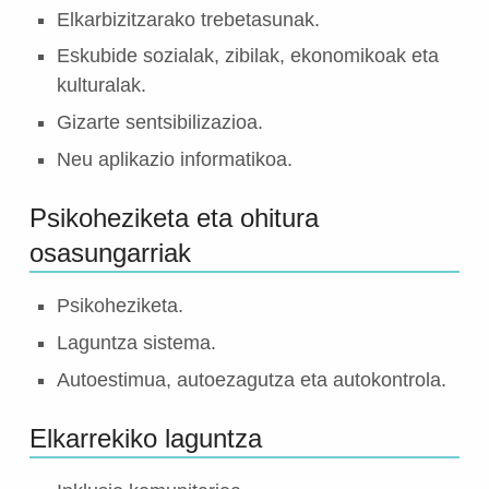
Elkarbizitzarako trebetasunak.
Eskubide sozialak, zibilak, ekonomikoak eta
kulturalak.
Gizarte sentsibilizazioa.
Neu aplikazio informatikoa.
Psikoheziketa eta ohitura
osasungarriak
Psikoheziketa.
Laguntza sistema.
Autoestimua, autoezagutza eta autokontrola.
Elkarrekiko laguntza