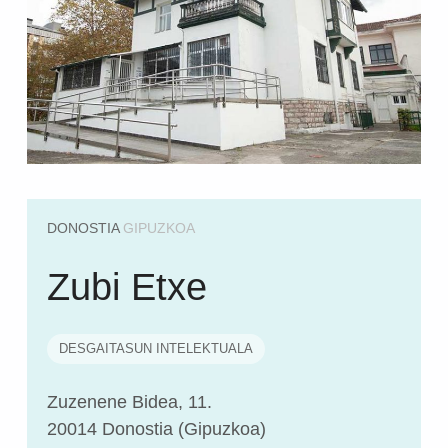
DONOSTIA
GIPUZKOA
Zubi Etxe
DESGAITASUN INTELEKTUALA
Zuzenene Bidea, 11.
20014 Donostia (Gipuzkoa)