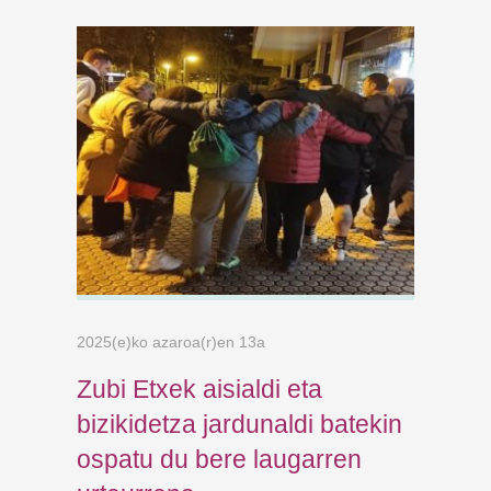
2025(e)ko azaroa(r)en 13a
Zubi Etxek aisialdi eta
bizikidetza jardunaldi batekin
ospatu du bere laugarren