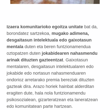
Izaera komunitarioko egoitza unitate
bat da,
borondatez sartzekoa,
mugako adimena,
desgaitasun intelektuala edo gaixotasun
mentala
duten eta beren funtzionamendua
oztopatzen duten
jokabidearen nahasmendu
arinak dituzten gazteentzat
. Gaixotasun
mentalaren, desgaitasun intelektualaren edo
jokabide edo nortasun nahasmenduaren
ondorioz arretarako premia bereziak dituzten
gazteak dira. Arazo horiek hainbat alderditan
eragiten dute, hala nola funtzionamendu
psikosozialean, gizarteratzean eta laneratzean
edo komunitatean parte hartzean.