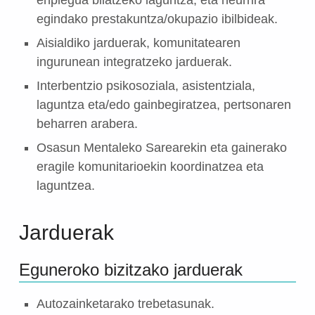
enplegua bilatzeko laguntza, eta neurrira
egindako prestakuntza/okupazio ibilbideak.
Aisialdiko jarduerak, komunitatearen
ingurunean integratzeko jarduerak.
Interbentzio psikosoziala, asistentziala,
laguntza eta/edo gainbegiratzea, pertsonaren
beharren arabera.
Osasun Mentaleko Sarearekin eta gainerako
eragile komunitarioekin koordinatzea eta
laguntzea.
Jarduerak
Eguneroko bizitzako jarduerak
Autozainketarako trebetasunak.