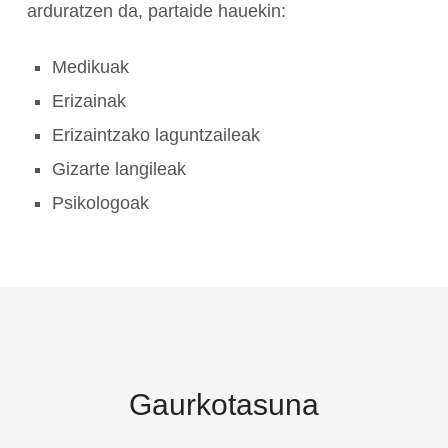
arduratzen da, partaide hauekin:
Medikuak
Erizainak
Erizaintzako laguntzaileak
Gizarte langileak
Psikologoak
Gaurkotasuna