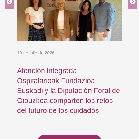
10 de julio de 2026
8 d
Atención integrada:
Jo
Ospitalarioak Fundazioa
re
Euskadi y la Diputación Foral de
ex
Gipuzkoa comparten los retos
En
del futuro de los cuidados