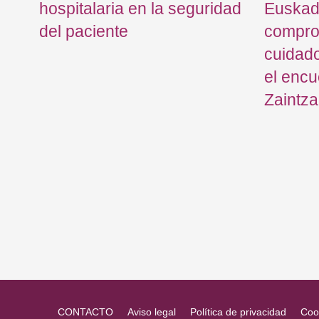
e
hospitalaria en la seguridad
Euskadi
o
del paciente
compro
cuidado
el encu
Zaintza
CONTACTO
Aviso legal
Política de privacidad
Coo