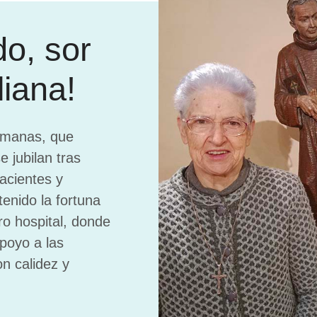
do, sor
liana!
rmanas, que
 jubilan tras
acientes y
enido la fortuna
ro hospital, donde
poyo a las
n calidez y