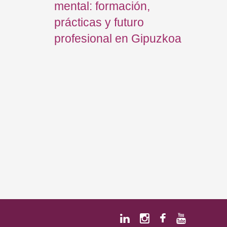
mental: formación,
In
prácticas y futuro
ne
profesional en Gipuzkoa
jo