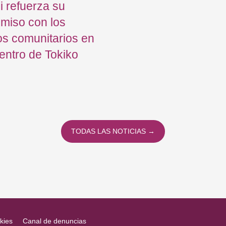
 refuerza su
miso con los
s comunitarios en
entro de Tokiko
TODAS LAS NOTICIAS →
kies
Canal de denuncias