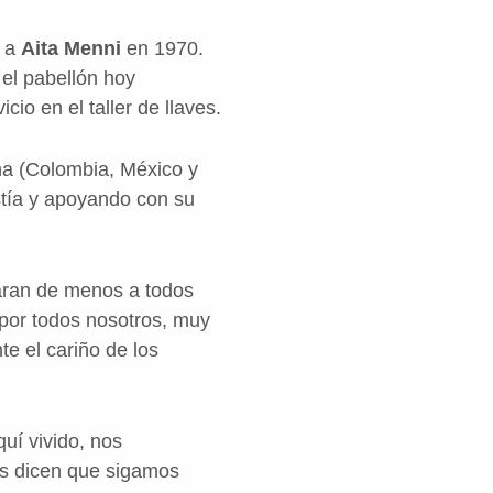
o a
Aita Menni
en 1970.
el pabellón hoy
cio en el taller de llaves.
na (Colombia, México y
tía y apoyando con su
aran de menos a todos
por todos nosotros, muy
e el cariño de los
uí vivido, nos
os dicen que sigamos