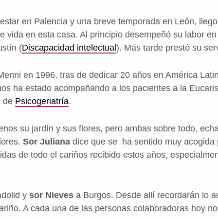
 estar en Palencia y una breve temporada en León, lleg
 vida en esta casa. Al principio desempeñó su labor en 
stín (
Discapacidad intelectual
). Más tarde prestó su servi
 Menni en 1996, tras de dedicar 20 años en América Lati
ños ha estado acompañando a los pacientes a la Eucaris
s de
Psicogeriatría
.
nos su jardín y sus flores, pero ambas sobre todo, ech
dores.
Sor Juliana
dice que se ha sentido muy acogida 
das de todo el cariños recibido estos años, especialment
adolid y
sor Nieves
a Burgos. Desde allí recordarán lo aq
ariño. A cada una de las personas colaboradoras hoy n