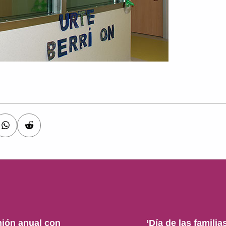
nión anual con
‘Día de las famili