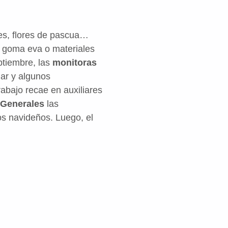
ces, flores de pascua…
 y goma eva o materiales
ptiembre, las
monitoras
iar y algunos
rabajo recae en auxiliares
 Generales
las
vos navideños. Luego, el