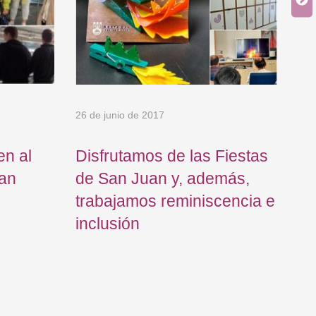
26 de junio de 2017
19 
en al
Disfrutamos de las Fiestas
Iñ
tan
de San Juan y, además,
me
trabajamos reminiscencia e
to
inclusión
re