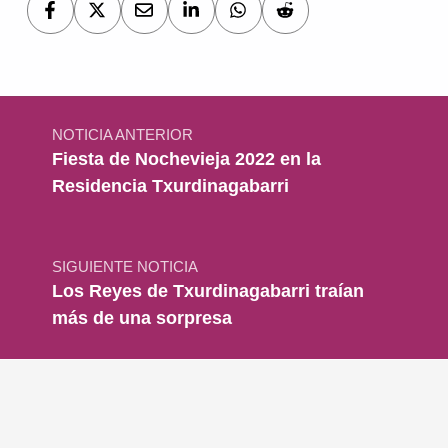
Navegación de entradas
NOTICIA ANTERIOR
Fiesta de Nochevieja 2022 en la
Residencia Txurdinagabarri
SIGUIENTE NOTICIA
Los Reyes de Txurdinagabarri traían
más de una sorpresa