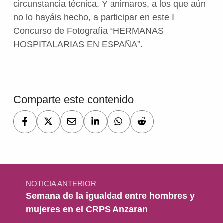
circunstancia técnica. Y animaros, a los que aún
no lo hayáis hecho, a participar en este I
Concurso de Fotografía “HERMANAS
HOSPITALARIAS EN ESPAÑA”.
Volver a la navegación principal
Comparte este contenido
Navegación de entradas
NOTICIA ANTERIOR
Semana de la igualdad entre hombres y
mujeres en el CRPS Anzaran