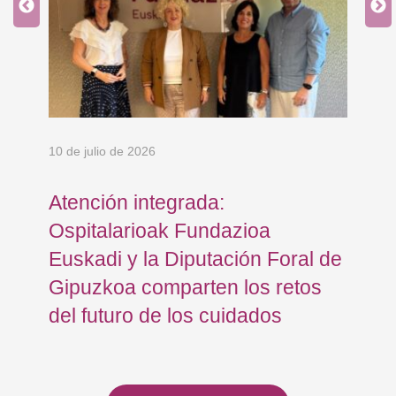
10 de julio de 2026
8 d
en
Atención integrada:
Jo
Ospitalarioak Fundazioa
re
Euskadi y la Diputación Foral de
ex
Gipuzkoa comparten los retos
En
del futuro de los cuidados