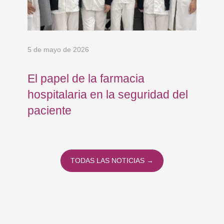
5 de mayo de 2026
24 
El papel de la farmacia
Os
hospitalaria en la seguridad del
Eu
paciente
co
co
To
TODAS LAS NOTICIAS →