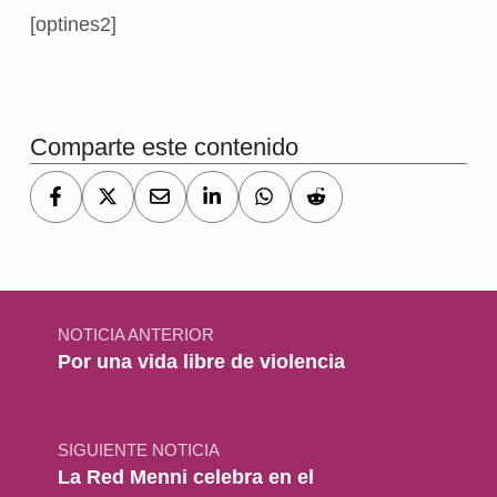
[optines2]
Volver a la navegación principal
Comparte este contenido
Navegación de entradas
NOTICIA ANTERIOR
Por una vida libre de violencia
SIGUIENTE NOTICIA
La Red Menni celebra en el