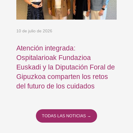
10 de julio de 2026
8 d
Atención integrada:
Jo
Ospitalarioak Fundazioa
re
Euskadi y la Diputación Foral de
ex
Gipuzkoa comparten los retos
En
del futuro de los cuidados
TODAS LAS NOTICIAS →