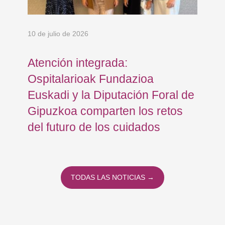
10 de julio de 2026
8 d
Atención integrada:
Jo
Ospitalarioak Fundazioa
re
Euskadi y la Diputación Foral de
ex
Gipuzkoa comparten los retos
En
del futuro de los cuidados
TODAS LAS NOTICIAS →