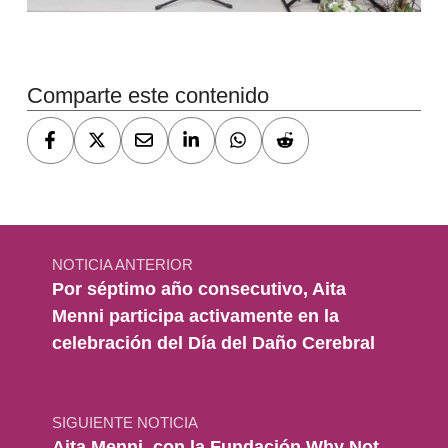
Comparte este contenido
Navegación de entradas
NOTICIA ANTERIOR
Por séptimo año consecutivo, Aita
Menni participa activamente en la
celebración del Día del Daño Cerebral
SIGUIENTE NOTICIA
Aita Menni, con la Fundación Why Not