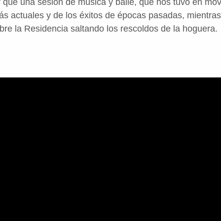
r que una sesión de música y baile, que nos tuvo en mov
ás actuales y de los éxitos de épocas pasadas, mientra
bre la Residencia saltando los rescoldos de la hoguera.