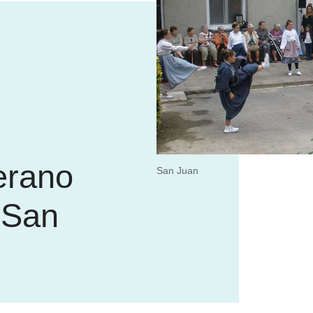
erano
San Juan
e San