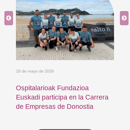
18 de mayo de 2026
9 d
Ospitalarioak Fundazioa
En
Euskadi participa en la Carrera
Ce
de Empresas de Donostia
Dí