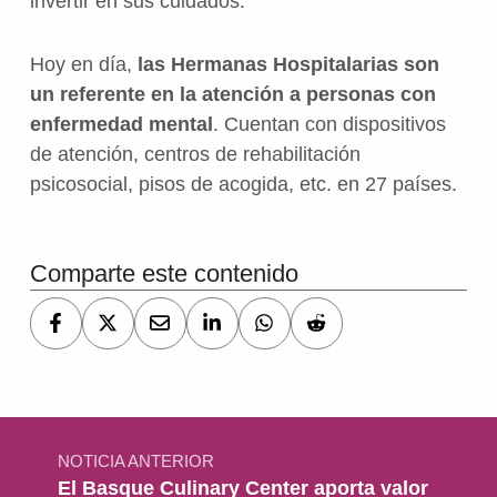
invertir en sus cuidados.
Hoy en día,
las Hermanas Hospitalarias son
un referente en la atención a personas con
enfermedad mental
. Cuentan con dispositivos
de atención, centros de rehabilitación
psicosocial, pisos de acogida, etc. en 27 países.
Volver a la navegación principal
Comparte este contenido
Navegación de entradas
NOTICIA ANTERIOR
El Basque Culinary Center aporta valor