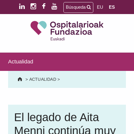
Saltar al contenido principal
Saltar al pie de página
Búsqueda
EU
ES
Ospitalarioak Fundazioa Euskadi (antes Aita Menni)
SALUD MENTAL | DISCAPACIDAD INTELECTUAL | NEURORREHABILITACIÓN Y DAÑO CEREBRAL | PERSONA MAYOR
Actualidad
>
ACTUALIDAD
>
El legado de Aita
Menni continúa muy