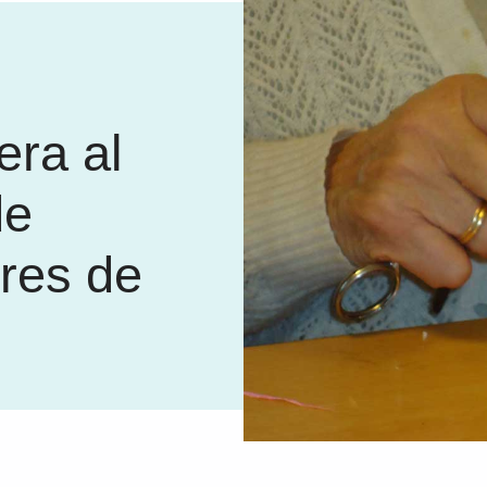
era al
de
res de