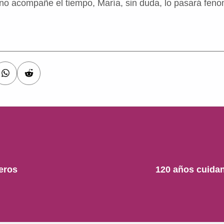
o acompañe el tiempo, María, sin duda, lo pasará feno
eros
120 años cuidan