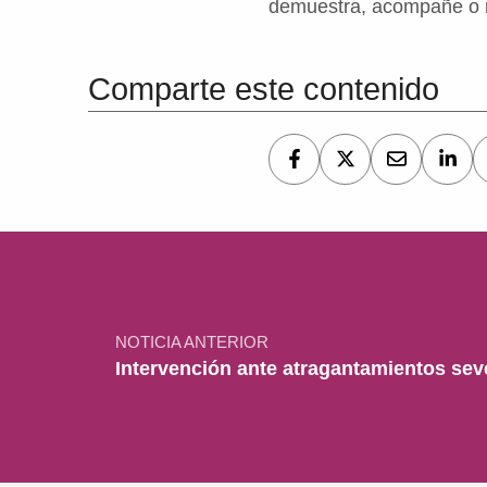
demuestra, acompañe o n
Volver a la navegación principal
Comparte este contenido
Navegación de entradas
NOTICIA ANTERIOR
Intervención ante atragantamientos sev