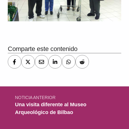
Volver a la navegación principal
Comparte este contenido
Navegación de entradas
NOTICIA ANTERIOR
Una visita diferente al Museo
Arqueológico de Bilbao