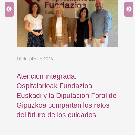
10 de julio de 2026
8 d
Atención integrada:
Jo
Ospitalarioak Fundazioa
re
Euskadi y la Diputación Foral de
ex
Gipuzkoa comparten los retos
En
del futuro de los cuidados