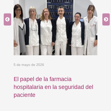
5 de mayo de 2026
24 
El papel de la farmacia
Os
hospitalaria en la seguridad del
Eu
paciente
co
co
To