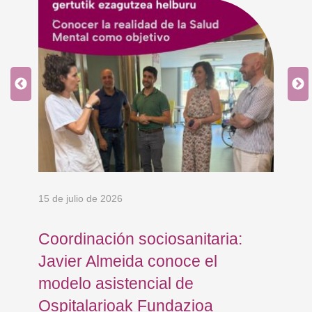
15 de julio de 2026
15 
e
Coordinación sociosanitaria:
La
Javier Almeida conoce el
al
modelo asistencial de
Ju
Ospitalarioak Fundazioa
de