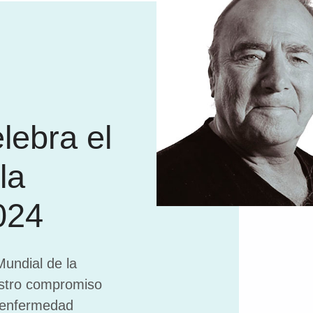
lebra el
la
024
Mundial de la
estro compromiso
 enfermedad