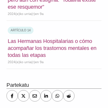
ese resquemor”
2024(e)ko urria(r)en 9a
ARTÍCULO 14
Las Hermanas Hospitalarias o cómo
acompañar los trastornos mentales en
todas las etapas
2024(e)ko urria(r)en 9a
Skip back to main navigation
Partekatu