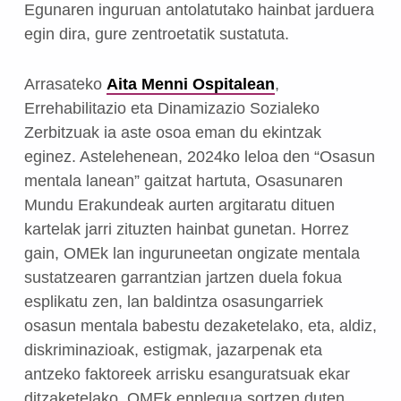
Egunaren inguruan antolatutako hainbat jarduera
egin dira, gure zentroetatik sustatuta.
Arrasateko
Aita Menni Ospitalean
,
Errehabilitazio eta Dinamizazio Sozialeko
Zerbitzuak ia aste osoa eman du ekintzak
eginez. Astelehenean, 2024ko leloa den “Osasun
mentala lanean” gaitzat hartuta, Osasunaren
Mundu Erakundeak aurten argitaratu dituen
kartelak jarri zituzten hainbat gunetan. Horrez
gain, OMEk lan inguruneetan ongizate mentala
sustatzearen garrantzian jartzen duela fokua
esplikatu zen, lan baldintza osasungarriek
osasun mentala babestu dezaketelako, eta, aldiz,
diskriminazioak, estigmak, jazarpenak eta
antzeko faktoreek arrisku esanguratsuak ekar
ditzaketelako. OMEk enplegua sortzen duten