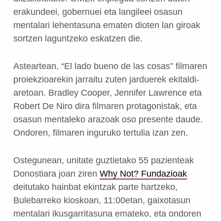
erakundeei, gobernuei eta langileei osasun
mentalari lehentasuna ematen dioten lan giroak
sortzen laguntzeko eskatzen die.
Asteartean, “El lado bueno de las cosas” filmaren
proiekzioarekin jarraitu zuten jarduerek ekitaldi-
aretoan. Bradley Cooper, Jennifer Lawrence eta
Robert De Niro dira filmaren protagonistak, eta
osasun mentaleko arazoak oso presente daude.
Ondoren, filmaren inguruko tertulia izan zen.
Ostegunean, unitate guztietako 55 pazienteak
Donostiara joan ziren
Why Not? Fundazioak
deitutako hainbat ekintzak parte hartzeko,
Bulebarreko kioskoan, 11:00etan, gaixotasun
mentalari ikusgarritasuna emateko, eta ondoren