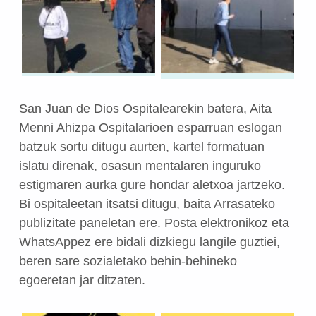
San Juan de Dios Ospitalearekin batera, Aita
Menni Ahizpa Ospitalarioen esparruan eslogan
batzuk sortu ditugu aurten, kartel formatuan
islatu direnak, osasun mentalaren inguruko
estigmaren aurka gure hondar aletxoa jartzeko.
Bi ospitaleetan itsatsi ditugu, baita Arrasateko
publizitate paneletan ere. Posta elektronikoz eta
WhatsAppez ere bidali dizkiegu langile guztiei,
beren sare sozialetako behin-behineko
egoeretan jar ditzaten.