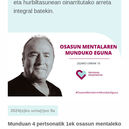
eta hurbiltasunean oinarritutako arreta
integral batekin.
2024(e)ko urria(r)en 9a
Munduan 4 pertsonatik 1ek osasun mentaleko