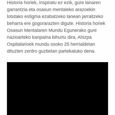
Historia horiek, inspiratu ez ezik, gure lanaren
garrantzia eta osasun mentaleko arazoekin
lotutako estigma ezabatzeko lanean jarraitzeko
beharra ere gogorarazten digute. Historia horiek
Osasun Mentalaren Mundu Egunerako gure
nazioarteko kanpaina bihurtu dira, Ahizpa
Ospitalarioek mundu osoko 25 herrialdetan
dituzten zentro guztietan partekatuko dena.