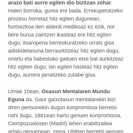
arazo bati aurre egiten dio bizitzan zehar
.
Haien borroka, gurea ere bada. Errekuperatzeko
prozesu horretaz hitz egiten dugunean,
funtsezkoa den alderdi medikoaz ez ezik, nor
bere burua zaintzen ikasteaz ere hitz egiten
dugu; itxaropena berreskuratzeko urrats gisa
adiskidetasuna berraurkitzeaz hitz egiten dugu;
onartu eta babestuko gaituen etxe bat aurkitzeaz
hitz egiten dugu; lan egiten hasteaz hitz egiten
dugu, aurrera jarraitzeko zutabe gisa.
Urriak 10ean,
Osasun Mentalaren Mundu
Eguna
da. Gaur gaixotasun mentalarekin bizi
diren pertsonekin dugun konpromisoa berretsi
nahi dugu, 1881ean hartu genuen konpromisoa,
Ciempozuelosen (Madril) lehen erabiltzailea
artatu genuenean, zeina 1898an berretsi genuen