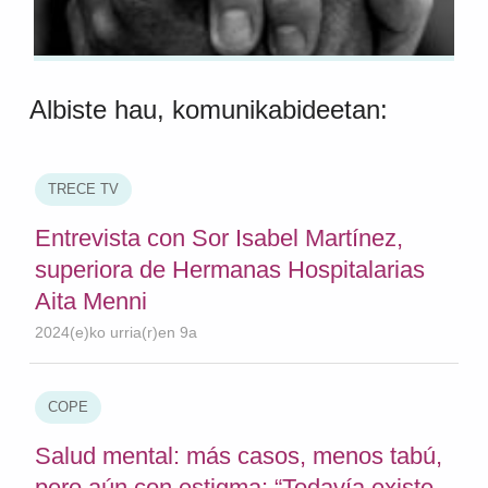
Albiste hau, komunikabideetan:
TRECE TV
Entrevista con Sor Isabel Martínez,
superiora de Hermanas Hospitalarias
Aita Menni
2024(e)ko urria(r)en 9a
COPE
Salud mental: más casos, menos tabú,
pero aún con estigma: “Todavía existe