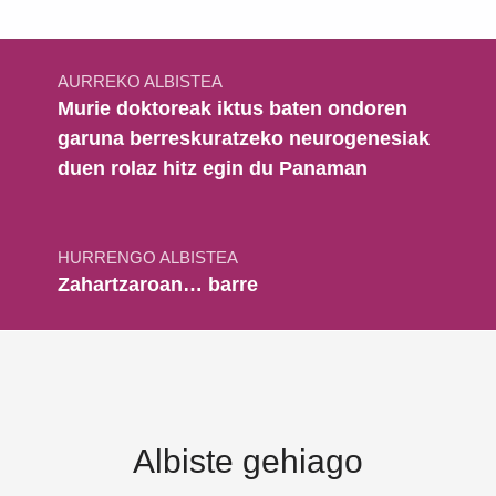
Bidalketetan zehar nabigatu
AURREKO ALBISTEA
Murie doktoreak iktus baten ondoren
garuna berreskuratzeko neurogenesiak
duen rolaz hitz egin du Panaman
HURRENGO ALBISTEA
Zahartzaroan… barre
Albiste gehiago