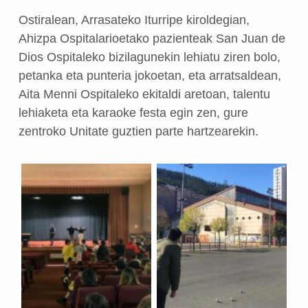
Ostiralean, Arrasateko Iturripe kiroldegian,
Ahizpa Ospitalarioetako pazienteak San Juan de
Dios Ospitaleko bizilagunekin lehiatu ziren bolo,
petanka eta punteria jokoetan, eta arratsaldean,
Aita Menni Ospitaleko ekitaldi aretoan, talentu
lehiaketa eta karaoke festa egin zen, gure
zentroko Unitate guztien parte hartzearekin.