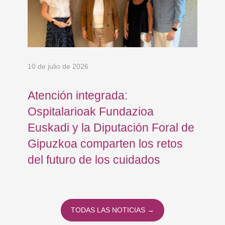
10 de julio de 2026
8 d
an
Atención integrada:
Jo
Ospitalarioak Fundazioa
re
Euskadi y la Diputación Foral de
ex
Gipuzkoa comparten los retos
En
del futuro de los cuidados
TODAS LAS NOTICIAS →