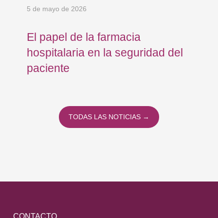
5 de mayo de 2026
24 
El papel de la farmacia
Os
hospitalaria en la seguridad del
Eu
paciente
co
co
To
TODAS LAS NOTICIAS →
CONTACTO