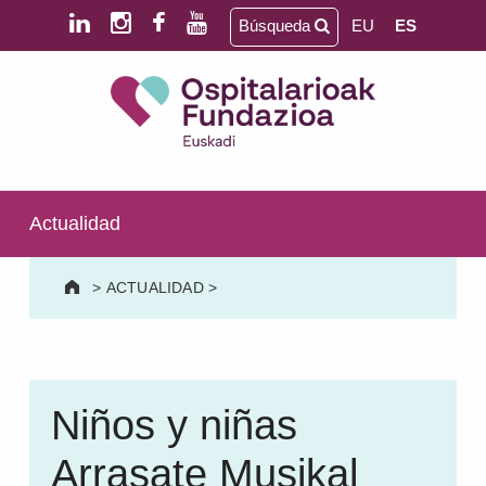
Saltar al contenido principal
Saltar al pie de página
Búsqueda
EU
ES
Ospitalarioak Fundazioa Euskadi (antes Aita Menni)
SALUD MENTAL | DISCAPACIDAD INTELECTUAL | NEURORREHABILITACIÓN Y DAÑO CEREBRAL | PERSONA MAYOR
Actualidad
>
ACTUALIDAD
>
Niños y niñas
Arrasate Musikal