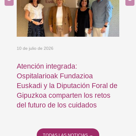
10 de julio de 2026
8 d
en
Atención integrada:
Jo
Ospitalarioak Fundazioa
re
Euskadi y la Diputación Foral de
ex
Gipuzkoa comparten los retos
En
del futuro de los cuidados
TODAS LAS NOTICIAS →