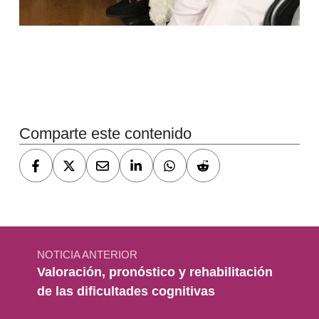
Volver a la navegación principal
Comparte este contenido
Navegación de entradas
NOTICIA ANTERIOR
Valoración, pronóstico y rehabilitación
de las dificultades cognitivas