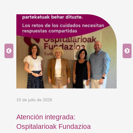
10 de julio de 2026
8 d
en
Atención integrada:
Jo
Ospitalarioak Fundazioa
re