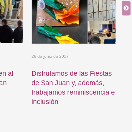
26 de junio de 2017
19 
en al
Disfrutamos de las Fiestas
Iñ
tan
de San Juan y, además,
me
trabajamos reminiscencia e
to
inclusión
re