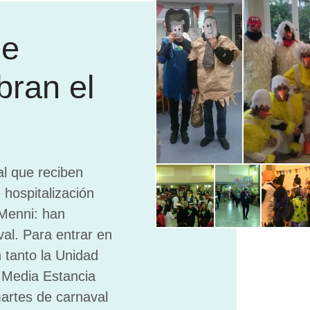
de
bran el
l que reciben
 hospitalización
 Menni: han
al. Para entrar en
 tanto la Unidad
 Media Estancia
martes de carnaval