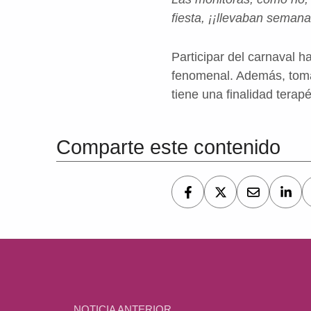
fiesta, ¡¡llevaban semana
Participar del carnaval h
fenomenal. Además, tomar
tiene una finalidad tera
Volver a la navegación principal
Comparte este contenido
Navegación de entradas
NOTICIA ANTERIOR