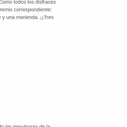
 Como todos los disfraces
remio correspondiente:
e y una merienda. ¡¡Tres
o las impulsoras de la