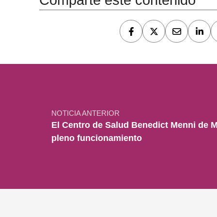
Comparte este contenido
Navegación de entradas
NOTICIA ANTERIOR
El Centro de Salud Benedict Menni de M
pleno funcionamiento