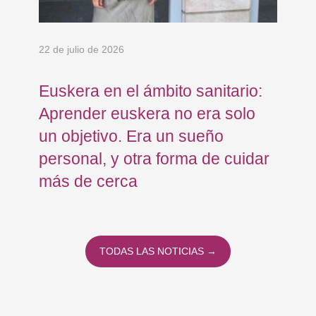
22 de julio de 2026
5 d
Euskera en el ámbito sanitario:
El
Aprender euskera no era solo
ho
un objetivo. Era un sueño
pa
personal, y otra forma de cuidar
más de cerca
TODAS LAS NOTICIAS →