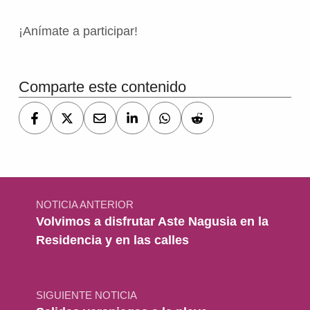
¡Anímate a participar!
Volver a la navegación principal
Comparte este contenido
Navegación de entradas
NOTICIA ANTERIOR
Volvimos a disfrutar Aste Nagusia en la
Residencia y en las calles
SIGUIENTE NOTICIA