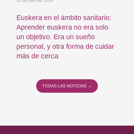
22 de julio de 2026
15 
Euskera en el ámbito sanitario:
Co
Aprender euskera no era solo
Ja
un objetivo. Era un sueño
mo
personal, y otra forma de cuidar
Os
más de cerca
Eu
TODAS LAS NOTICIAS →