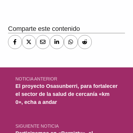
Volver a la navegación principal
Comparte este contenido
Navegación de entradas
NOTICIA ANTERIOR
El proyecto Osasunberri, para fortalecer
el sector de la salud de cercanía «km
0», echa a andar
SIGUIENTE NOTICIA