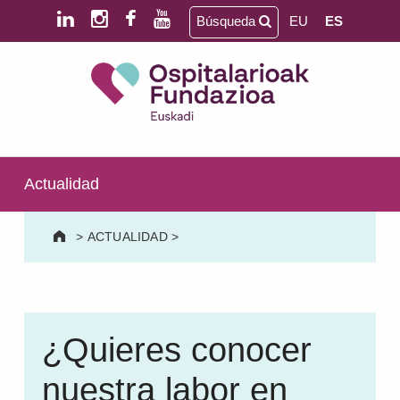
Saltar al contenido principal
Saltar al pie de página
Búsqueda
EU
ES
Ospitalarioak Fundazioa Euskadi (antes Aita Menni)
SALUD MENTAL | DISCAPACIDAD INTELECTUAL | NEURORREHABILITACIÓN Y DAÑO CEREBRAL | PERSONA MAYOR
Actualidad
>
ACTUALIDAD
>
¿Quieres conocer
nuestra labor en