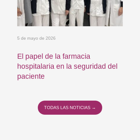
5 de mayo de 2026
24 
El papel de la farmacia
Os
hospitalaria en la seguridad del
Eu
paciente
co
co
To
TODAS LAS NOTICIAS →