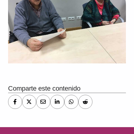
Comparte este contenido
Navegación de entradas