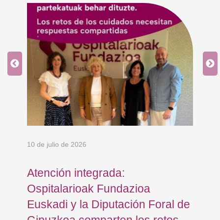
10 de julio de 2026
8 d
en
Atención integrada:
Jo
Ospitalarioak Fundazioa
re
Euskadi y la Diputación Foral de
ex
Gipuzkoa comparten los retos
En