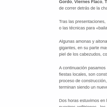
Gordo
,
Viernes Flaco
,
T
de correr detrás de la ch
Tras las presentaciones, 
o las técnicas para «bail
Algunas amonas y aitonas 
gigantes, en su parte ma
piel de los cabezudos, c
A continuación pasamos a
fiestas locales, son con
proceso de construcción,
terminan siendo un nuev
Dos horas estuvimos en 
nuestros anfitriones –lo