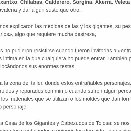
xantxo
,
Chilabas
,
Calderero
,
Sorgina
,
Akerra
,
Veleta
avalería y dar algún susto que otro.
nos explicaron las medidas de las y los gigantes, su peso
arlos», algo que requiere mucha destreza,
no pudieron resistirse cuando fueron invitadas a «entrar
s intima en la que cualquiera no puede entrar. También
olocándonos sus enormes testas.
 la zona del taller, donde estos entrañables personajes,
struidos y reparados con mimo cuando sufren algún perc
 los materiales que se utilizan o los moldes que dan fo
o personaje.
la Casa de los Gigantes y Cabezudos de Tolosa: se nos
s gigantes y cabezudos y quienes les dan vida– nos hicie