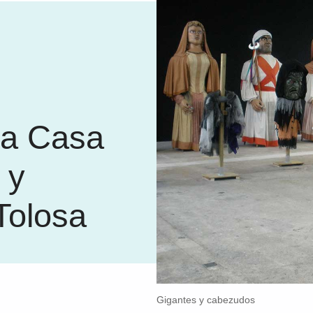
 la Casa
 y
Tolosa
Gigantes y cabezudos