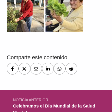
Volver a la navegación principal
Comparte este contenido
Navegación de entradas
NOTICIA ANTERIOR
Celebramos el Día Mundial de la Salud