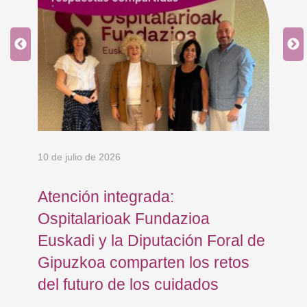
10 de julio de 2026
8 d
en
Atención integrada:
Jo
Ospitalarioak Fundazioa
re
Euskadi y la Diputación Foral de
ex
Gipuzkoa comparten los retos
En
del futuro de los cuidados