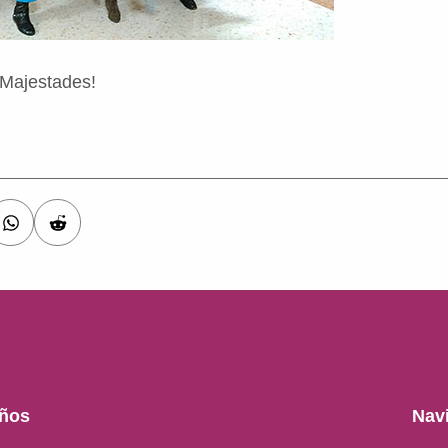
 Majestades!
eños
Nav