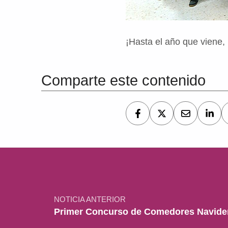
¡Hasta el año que viene,
Volver a la navegación principal
Comparte este contenido
Navegación de entradas
NOTICIA ANTERIOR
Primer Concurso de Comedores Navid