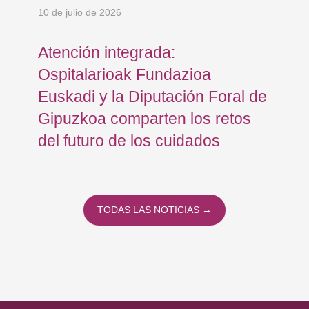
10 de julio de 2026
8 d
Atención integrada:
Jo
Ospitalarioak Fundazioa
re
Euskadi y la Diputación Foral de
ex
Gipuzkoa comparten los retos
En
del futuro de los cuidados
TODAS LAS NOTICIAS →