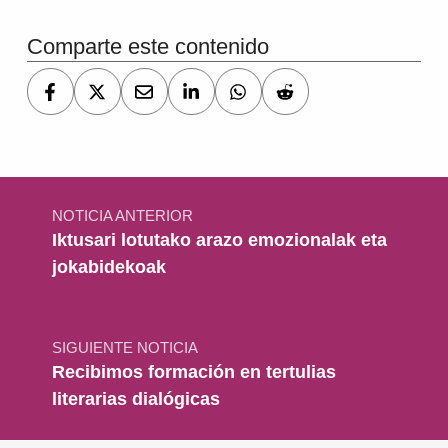
Comparte este contenido
Navegación de entradas
NOTICIA ANTERIOR
Iktusari lotutako arazo emozionalak eta
jokabidekoak
SIGUIENTE NOTICIA
Recibimos formación en tertulias
literarias dialógicas