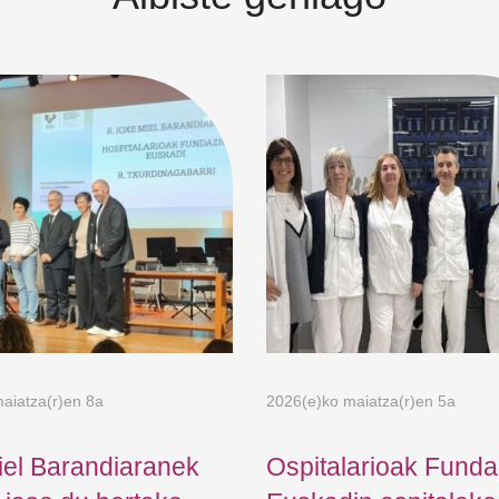
aiatza(r)en 8a
2026(e)ko maiatza(r)en 5a
iel Barandiaranek
Ospitalarioak Funda