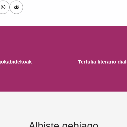
 jokabidekoak
Tertulia literario d
Albiste gehiago