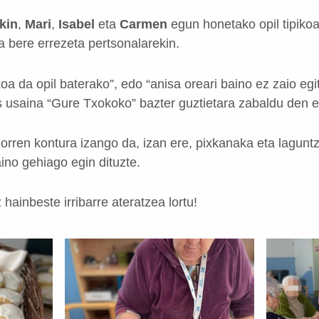
kin
,
Mari
,
Isabel
eta
Carmen
egun honetako opil tipikoa
a bere errezeta pertsonalarekin.
oa da opil baterako”, edo “anisa oreari baino ez zaio egit
 usaina “Gure Txokoko” bazter guztietara zabaldu den 
rren kontura izango da, izan ere, pixkanaka eta laguntz
aino gehiago egin dituzte.
hainbeste irribarre ateratzea lortu!