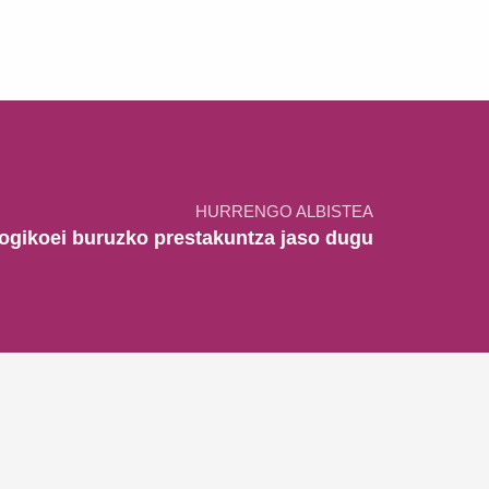
HURRENGO ALBISTEA
ialogikoei buruzko prestakuntza jaso dugu