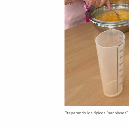
Preparando los típicos “sanblases”.