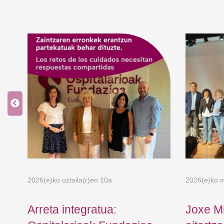
2026(e)ko uztaila(r)en 10a
2026(e)ko m
Arreta integratua:
Joxe M