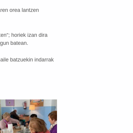
ren orea lantzen
en”; horiek izan dira
egun batean.
aile batzuekin indarrak