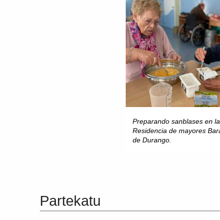
Preparando sanblases en la
Residencia de mayores Bar
de Durango.
Skip back to main navigation
Partekatu