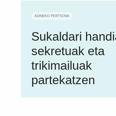
ADINEKO PERTSONA
Sukaldari handi
sekretuak eta
trikimailuak
partekatzen