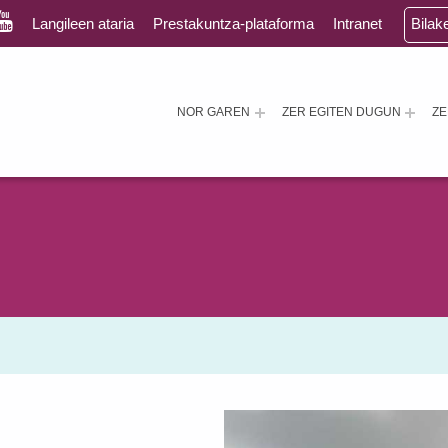
Langileen ataria
Prestakuntza-plataforma
Intranet
Bilak
NOR GAREN
ZER EGITEN DUGUN
Z