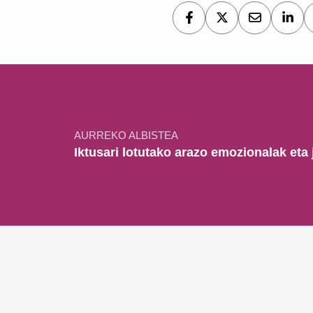
Bidalketetan zehar nabigatu
AURREKO ALBISTEA
Iktusari lotutako arazo emozionalak eta