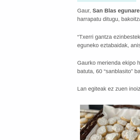
Gaur,
San Blas egunare
harrapatu ditugu, bakoitz
“Txerri gantza ezinbestek
eguneko eztabaidak, anis
Gaurko merienda ekipo ho
batuta, 60 “sanblasito” b
Lan egiteak ez zuen inoiz 