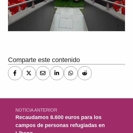
Volver a la navegación principal
Comparte este contenido
Navegación de entradas
NOTICIA ANTERIOR
Recaudamos 8.600 euros para los
campos de personas refugiadas en