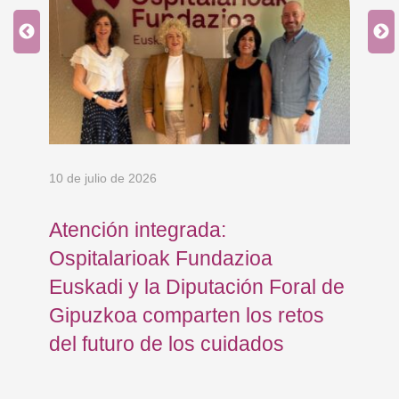
10 de julio de 2026
8 d
en
Atención integrada:
Jo
Ospitalarioak Fundazioa
re
Euskadi y la Diputación Foral de
ex
Gipuzkoa comparten los retos
En
del futuro de los cuidados