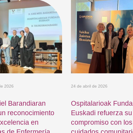
de 2026
24 de abril de 2026
el Barandiaran
Ospitalarioak Funda
un reconocimiento
Euskadi refuerza su
excelencia en
compromiso con los
as de Enfermería
cuidados comunitari