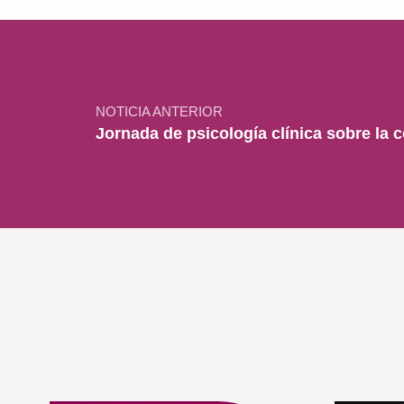
Navegación de entradas
NOTICIA ANTERIOR
Jornada de psicología clínica sobre la 