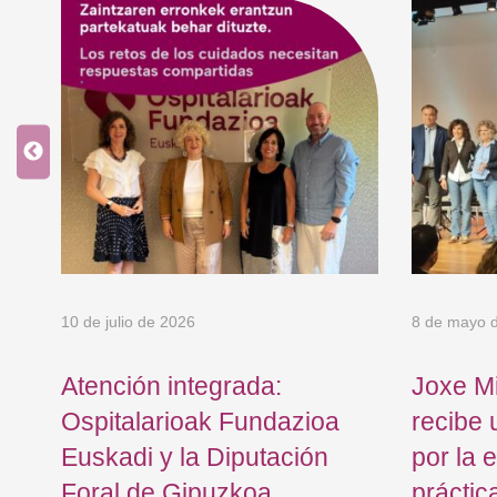
10 de julio de 2026
8 de mayo 
Atención integrada:
Joxe Mi
Ospitalarioak Fundazioa
recibe 
Euskadi y la Diputación
por la 
Foral de Gipuzkoa
práctic