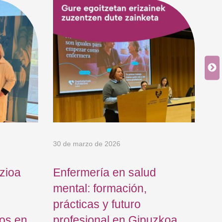
6 d
8 
di
me
30 de marzo de 2026
zioa
Enfermería en salud
mental: formación,
prácticas y futuro
os en
profesional en Gipuzkoa