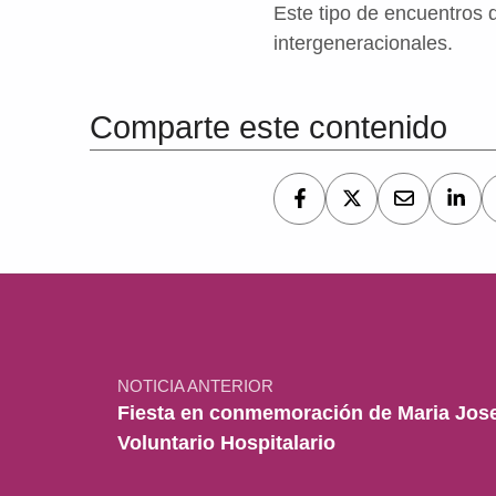
Este tipo de encuentros d
intergeneracionales.
Volver a la navegación principal
Comparte este contenido
Navegación de entradas
NOTICIA ANTERIOR
Fiesta en conmemoración de Maria Josef
Voluntario Hospitalario