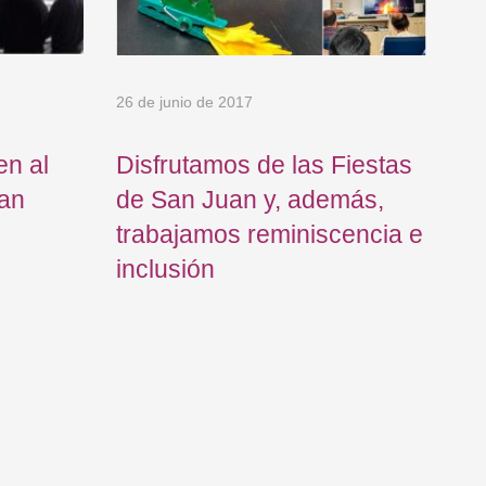
26 de junio de 2017
19 
en al
Disfrutamos de las Fiestas
Iñ
tan
de San Juan y, además,
me
trabajamos reminiscencia e
to
inclusión
re