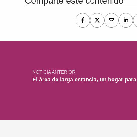
Comparte este contenido
Navegación de entradas
NOTICIA ANTERIOR
El área de larga estancia, un hogar para