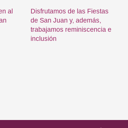
en al
Disfrutamos de las Fiestas
Iñ
tan
de San Juan y, además,
me
trabajamos reminiscencia e
to
inclusión
re