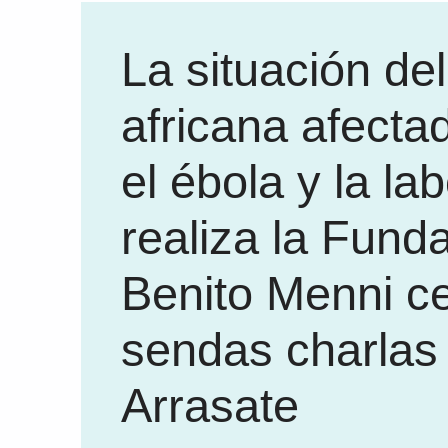
La situación de
africana afecta
el ébola y la la
realiza la Fund
Benito Menni c
sendas charlas
Arrasate