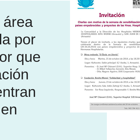
l área
da por
bor que
ación
entran
 en