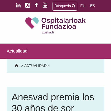
Saltar al contenido principal
Saltar al pie de página
Búsqueda
EU
ES
Ospitalarioak Fundazioa Euskadi (antes Aita Menni)
SALUD MENTAL | DISCAPACIDAD INTELECTUAL | NEURORREHABILITACIÓN Y DAÑO CEREBRAL | PERSONA MAYOR
Actualidad
>
ACTUALIDAD
>
Anesvad premia los
30 años de sor