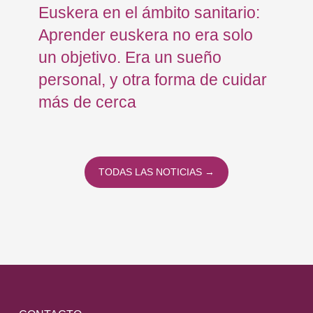
Euskera en el ámbito sanitario:
Co
Aprender euskera no era solo
Ja
un objetivo. Era un sueño
mo
personal, y otra forma de cuidar
Os
más de cerca
Eu
TODAS LAS NOTICIAS →