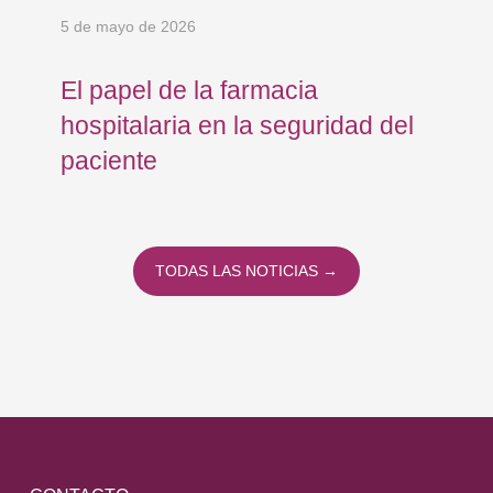
5 de mayo de 2026
24 
El papel de la farmacia
Os
hospitalaria en la seguridad del
Eu
paciente
co
co
To
TODAS LAS NOTICIAS →