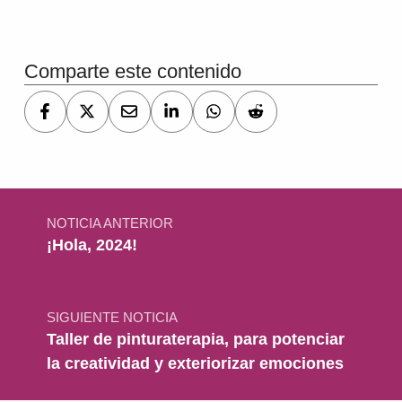
Volver a la navegación principal
Comparte este contenido
Navegación de entradas
NOTICIA ANTERIOR
¡Hola, 2024!
SIGUIENTE NOTICIA
Taller de pinturaterapia, para potenciar
la creatividad y exteriorizar emociones