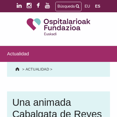
Saltar al contenido principal
Saltar al pie de página
Búsqueda
EU
ES
Ospitalarioak Fundazioa Euskadi (antes Aita Menni)
SALUD MENTAL | DISCAPACIDAD INTELECTUAL | NEURORREHABILITACIÓN Y DAÑO CEREBRAL | PERSONA MAYOR
Actualidad
>
ACTUALIDAD
>
Una animada
Cabalgata de Reyes