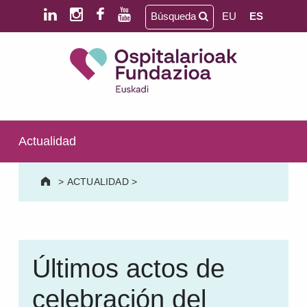
Saltar al contenido principal
Saltar al pie de página
Búsqueda
EU
ES
Ospitalarioak Fundazioa Euskadi (antes Aita Menni)
SALUD MENTAL | DISCAPACIDAD INTELECTUAL | NEURORREHABILITACIÓN Y DAÑO CEREBRAL | PERSONA MAYOR
Actualidad
>
ACTUALIDAD
>
Últimos actos de
celebración del