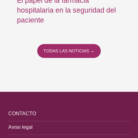
El papel de la farmacia
Os
hospitalaria en la seguridad del
Eu
paciente
co
co
To
TODAS LAS NOTICIAS →
CONTACTO
Aviso legal