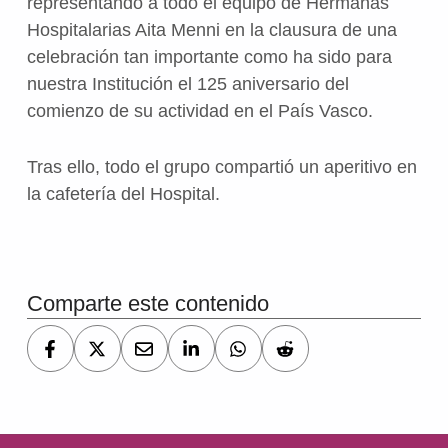
representando a todo el equipo de Hermanas
Hospitalarias Aita Menni en la clausura de una
celebración tan importante como ha sido para
nuestra Institución el 125 aniversario del
comienzo de su actividad en el País Vasco.
Tras ello, todo el grupo compartió un aperitivo en
la cafetería del Hospital.
Volver a la navegación principal
Comparte este contenido
Navegación de entradas