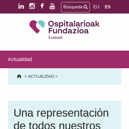
Saltar al contenido principal
Saltar al pie de página
Búsqueda
EU
ES
Ospitalarioak Fundazioa Euskadi (antes Aita Menni)
SALUD MENTAL | DISCAPACIDAD INTELECTUAL | NEURORREHABILITACIÓN Y DAÑO CEREBRAL | PERSONA MAYOR
Actualidad
>
ACTUALIDAD
>
Una representación
de todos nuestros