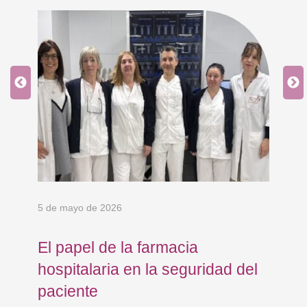
5 de mayo de 2026
24 
El papel de la farmacia
Os
hospitalaria en la seguridad del
Eu
paciente
co