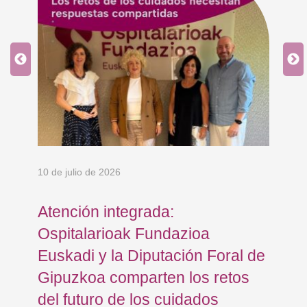
10 de julio de 2026
8 d
en
Atención integrada:
Jo
Ospitalarioak Fundazioa
re
Euskadi y la Diputación Foral de
ex
Gipuzkoa comparten los retos
En
del futuro de los cuidados