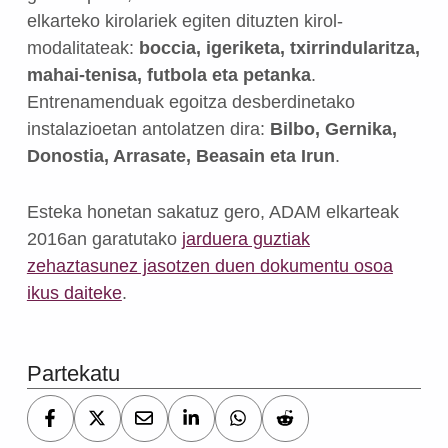
elkarteko kirolariek egiten dituzten kirol-
modalitateak:
boccia, igeriketa, txirrindularitza,
mahai-tenisa, futbola eta petanka
.
Entrenamenduak egoitza desberdinetako
instalazioetan antolatzen dira:
Bilbo, Gernika,
Donostia, Arrasate, Beasain eta Irun
.
Esteka honetan sakatuz gero, ADAM elkarteak
2016an garatutako
jarduera guztiak
zehaztasunez jasotzen duen dokumentu osoa
ikus daiteke
.
Skip back to main navigation
Partekatu