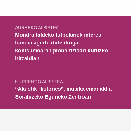
Bidalketetan zehar nabigatu
AURREKO ALBISTEA
Mondra taldeko futbolariek interes
handia agertu dute droga-
kontsumoaren prebentzioari buruzko
hitzaldian
HURRENGO ALBISTEA
“Akustik Histories”, musika emanaldia
Soraluzeko Eguneko Zentroan