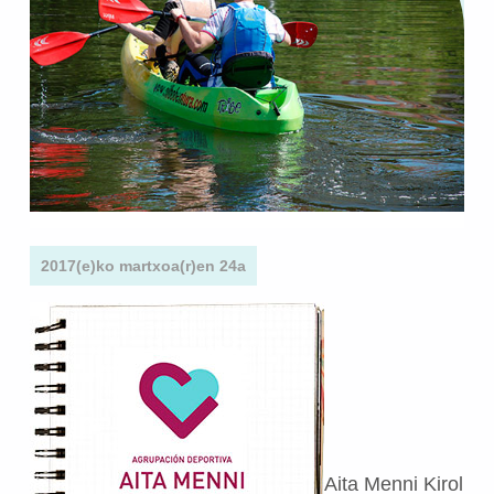
2017(e)ko martxoa(r)en 24a
Aita Menni Kirol