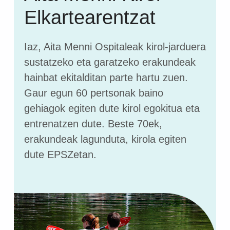
Elkartearentzat
Iaz, Aita Menni Ospitaleak kirol-jarduera
sustatzeko eta garatzeko erakundeak
hainbat ekitalditan parte hartu zuen.
Gaur egun 60 pertsonak baino
gehiagok egiten dute kirol egokitua eta
entrenatzen dute. Beste 70ek,
erakundeak lagunduta, kirola egiten
dute EPSZetan.