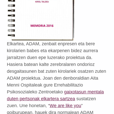
Elkartea, ADAM, zenbait enpresen eta bere
kirolarien babes eta ekarpenen bidez aurrera
jarraitzen duen epe luzerako proiektua da.
Hasiera batean kalte zerebralaren ondorioz
desgaitasunen bat zuten kirolariek osatzen zuten
ADAM proiektua. Joan den denboraldian Aita
Menni Ospitaleak gure Errehabilitazio
Psikosozialeko Zentroetako
gaixotasun mentala
duten pertsonak elkartera sartzea
sustatzen
zuen. Une honetan, “
We are like you
”
goiburupean, hauek dira normalean ADAM