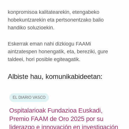
konpromisoa kalitatearekin, etengabeko
hobekuntzarekin eta pertsonentzako balio
handiko soluzioekin.
Eskerrak eman nahi dizkiogu FAAMi
aintzatespen honengatik, eta, bereziki, gure
taldeei, hori posible egiteagatik.
Albiste hau, komunikabideetan:
EL DIARIO VASCO
Ospitalarioak Fundazioa Euskadi,
Premio FAAM de Oro 2025 por su
liderazgo e innovación en investigación