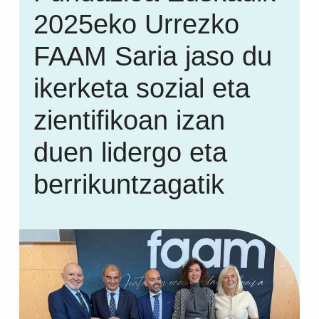
2025eko Urrezko
FAAM Saria jaso du
ikerketa sozial eta
zientifikoan izan
duen lidergo eta
berrikuntzagatik