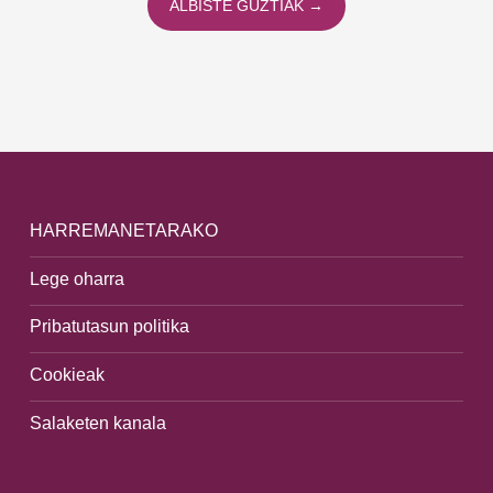
ALBISTE GUZTIAK →
HARREMANETARAKO
Lege oharra
Pribatutasun politika
Cookieak
Salaketen kanala