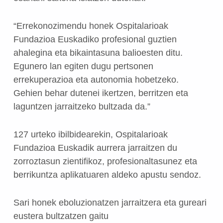
“Errekonozimendu honek Ospitalarioak
Fundazioa Euskadiko profesional guztien
ahalegina eta bikaintasuna balioesten ditu.
Egunero lan egiten dugu pertsonen
errekuperazioa eta autonomia hobetzeko.
Gehien behar dutenei ikertzen, berritzen eta
laguntzen jarraitzeko bultzada da.”
127 urteko ibilbidearekin, Ospitalarioak
Fundazioa Euskadik aurrera jarraitzen du
zorroztasun zientifikoz, profesionaltasunez eta
berrikuntza aplikatuaren aldeko apustu sendoz.
Sari honek eboluzionatzen jarraitzera eta gureari
eustera bultzatzen gaitu