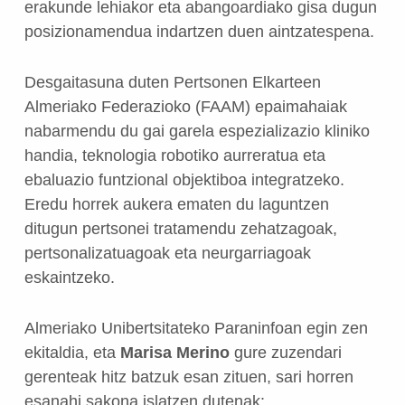
erakunde lehiakor eta abangoardiako gisa dugun
posizionamendua indartzen duen aintzatespena.
Desgaitasuna duten Pertsonen Elkarteen
Almeriako Federazioko (FAAM) epaimahaiak
nabarmendu du gai garela espezializazio kliniko
handia, teknologia robotiko aurreratua eta
ebaluazio funtzional objektiboa integratzeko.
Eredu horrek aukera ematen du laguntzen
ditugun pertsonei tratamendu zehatzagoak,
pertsonalizatuagoak eta neurgarriagoak
eskaintzeko.
Almeriako Unibertsitateko Paraninfoan egin zen
ekitaldia, eta
Marisa Merino
gure zuzendari
gerenteak hitz batzuk esan zituen, sari horren
esanahi sakona islatzen dutenak: