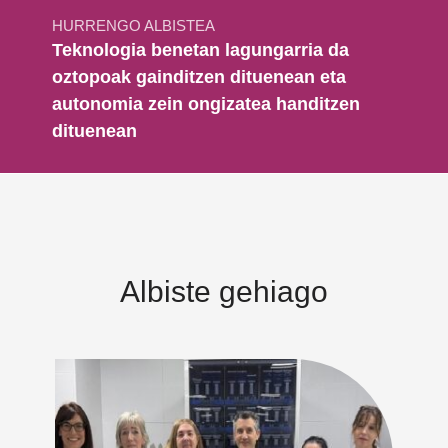
HURRENGO ALBISTEA
Teknologia benetan lagungarria da
oztopoak gainditzen dituenean eta
autonomia zein ongizatea handitzen
dituenean
Albiste gehiago