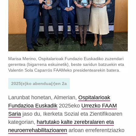
Marisa Merino, Ospitalarioak Fundazio Euskadiko zuzendari
gerentea (bigarrena eskuinetik), beste saridun batzuekin eta
Valentin Sola Caparrós FAAMeko presidentearekin batera.
2025(e)ko abendua(r)en 2a
Larunbat honetan, Almerian,
Ospitalarioak
Fundazioa Euskadik
2025eko
Urrezko FAAM
Saria
jaso du, Ikerketa Sozial eta Zientifikoaren
kategorian,
hartutako kalte zerebralaren eta
neuroerrehabilitazioaren
arloan erreferentziazko